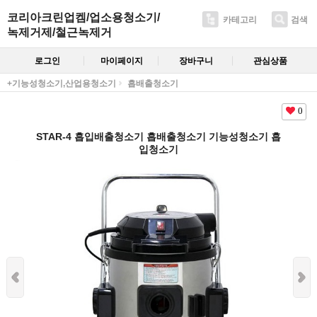
코리아크린업켐/업소용청소기/
카테고리
검색
녹제거제/철근녹제거
로그인
마이페이지
장바구니
관심상품
+기능성청소기,산업용청소기
흡배출청소기
0
STAR-4 흡입배출청소기 흡배출청소기 기능성청소기 흡
입청소기