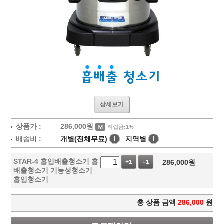
상세보기
상품가 :
286,000
원
적립금:1%
배송비 :
개별(전체무료)
!
지역별
!
STAR-4 흡입배출청소기 흡
286,000
원
+1
-1
배출청소기 기능성청소기
흡입청소기
총 상품 금액
286,000
원