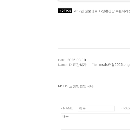
2017년9월 택배사 변경안내 [로젠택배 
2017년 선물셋트LG생활건강 특판대
대성C&S 주방 식기세척기 세제 온라
친환경인증 녹제거제 TermoRens시리
무독성세정제 에코트 입점 도,소매 약
2026-03-10
Date :
대표관리자
msds요청2026.png
Name :
File :
MSDS 요청방법입니다
NAME
PA