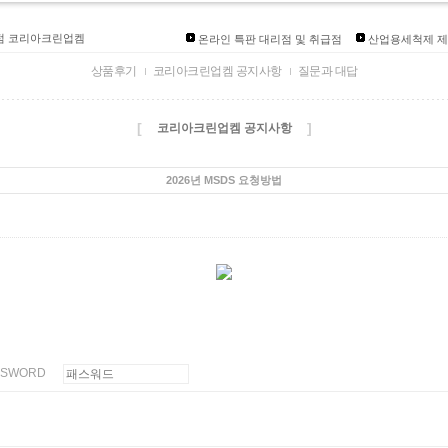
발송안내]
리점 코리아크린업켐
온라인 특판 대리점 및 취급점
산업용세척제 제
인대리점개설
상품후기
코리아크린업켐 공지사항
질문과 대답
즈 입점
품상담환영
[
]
코리아크린업켐 공지사항
2026년 MSDS 요청방법
SSWORD