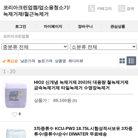
코리아크린업켐/업소용청소기/
카테고리
검색
녹제거제/철근녹제거
로그인
마이페이지
장바구니
관심상품
코리아크린업켐
최신순
낮은가격
높은가격
상품명
최다리뷰
1 - 20
HIO2 신개념 녹제거제 20리터 대용량 철녹제거제
금속녹제거제 타일녹제거 수영장녹제거
상품가 :
89,100원
(0)
0
3차증류수 KCU-PW3 18.75L시험성적서보유 3차증
류수/증류수/순수/ DIWATER 무료배송