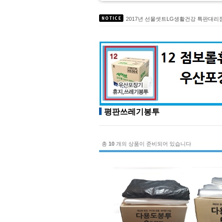
2017년9월 택배사 변경안내 [로젠택배 
2017년 선물셋트LG생활건강 특판대
대성C&S 주방 식기세척기 세제 온라
친환경인증 녹제거제 TermoRens시리
무독성세정제 에코트 입점 도,소매 약
평판쓰레기봉투
총
10
개의 상품이 준비되어 있습니다