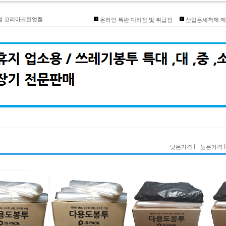
발송안내]
리점 코리아크린업켐
온라인 특판 대리점 및 취급점
산업용세척제 제
인대리점개설
즈 입점
품상담환영
I
I
낮은가격
높은가격