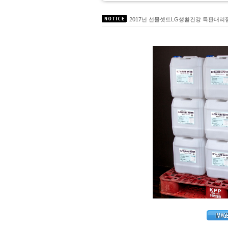
2017년 선물셋트LG생활건강 특판대
대성C&S 주방 식기세척기 세제 온라
친환경인증 녹제거제 TermoRens시리
무독성세정제 에코트 입점 도,소매 약
2017년9월 택배사 변경안내 [로젠택배 