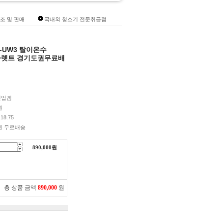
조 및 판매
국내외 청소기 전문취급점
U-UW3 탈이온수
L 1파렛트 경기도권무료배
린업켐
원
18.75
권 무료배송
890,000
원
총 상품 금액
890,000
원