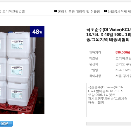
리점 코리아크린업켐
인대리점개설
온라인 특판 대리점 및 취급점
산업용세척제 제
즈 입점
품상담환영
극초순수(DI Water)KC
발송안내]
18.75L X 48말 900
송/그외지역 배송비협의
판매가격
890,000
원
제조원
코리아크
원산지
경기도 수
모델명
KCU-UW3 
특이사항
서울 경기
극초순수(DI Water)KCU-
UW3 탈이온수 18.75L X
48말 900L 1파렛트
경기도권무료배송/그외지역
배송비협의