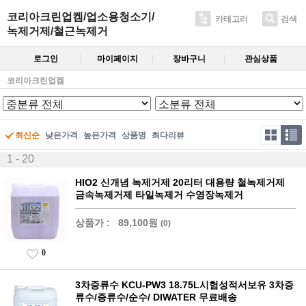
코리아크린업켐/업소용청소기/
카테고리
검색
녹제거제/철근녹제거
로그인
마이페이지
장바구니
관심상품
코리아크린업켐
최신순
낮은가격
높은가격
상품명
최다리뷰
1 - 20
HIO2 신개념 녹제거제 20리터 대용량 철녹제거제
금속녹제거제 타일녹제거 수영장녹제거
상품가 :
89,100원
(0)
0
3차증류수 KCU-PW3 18.75L시험성적서보유 3차증
류수/증류수/순수/ DIWATER 무료배송