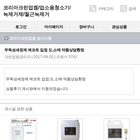
코리아크린업켐/업소용청소기/
카테고리
검색
녹제거제/철근녹제거
로그인
마이페이지
장바구니
관심상품
코리아크린업켐 공지사항
무독성세정제 에코트 입점 도,소매 약품상담환영
크린업켐관리자
| 2017-09-20 | 조회수 5781
무독성세정제 에코트 입점 도,소매 약품상담환영
상품후기 게시판에서 이동되었습니다.
게시글 관련 상품