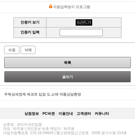
자동입력방지 프로그램
인증키 보기
인증키 입력
수정
삭제
목록
글쓰기
무독성세정제 에코트 입점 도,소매 약품상담환영
상점정보
PC버젼
이용안내
고객센터
커뮤니티
상호명 : 코리아크린업켐
대표 : 박주용 | 개인정보 보호 책임자 : 박주용
사업자등록번호 :135-26-09665 | 통신판매업신고번호 : 2008-경기수원-154호