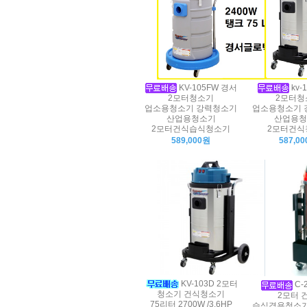
KV-105FW 경서
kv-
2모터청소기
2모터청
업소용청소기 강력청소기
업소용청소기 
산업용청소기
산업용청
2모터건식습식청소기
2모터건식
589,000원
587,0
KV-103D 2모터
C-
청소기 건식청소기
2모터 
75리터 2700W /3.6HP
습식겸용청소기