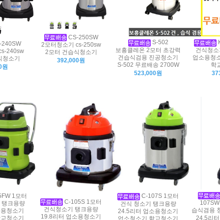
CS-250SW
S-502
-240SW
2모터청소기 cs-250sw
보흥클레온 2모터 초강력
건식청소
-240sw
2모터 건습식청소기
건습식검용 진공청소기
업소용청소
식청소기
392,000원
S-502 무료배송 2700W
학
00원
523,000원
37
5FW 1모터
C-107S 1모터
C-105S 1모터
107SW
 탱크용량
건식 청소기 탱크용량
건식청소기 탱크용량
습식겸용 
업소용청소기
24.5리터 업소용청소기
19.8리터 업소용청소기
24.5리
학교청소기
업소청소기 학교청소기