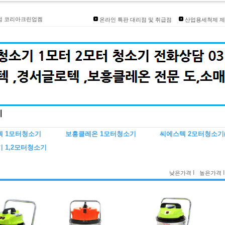
발송안내]
리점 코리아크린업켐
온라인 특판 대리점 및 취급점
산업용세척제 제
인대리점개설
즈 입점
품상담환영
기
 1모터청소기
보흥클레온 1모터청소기
씨에스텍 2모터청소기
 1,2모터청소기
I
I
낮은가격
높은가격