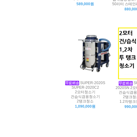
50리터 스테
589,000원
880,0
SUPER-2020S
S
SUPER-2020C2
2020SN 
2모터청소기
건습식겸용
건습식겸용청소기
2탱크청
2탱크청소
1.2차탱
1,090,000원
990,0