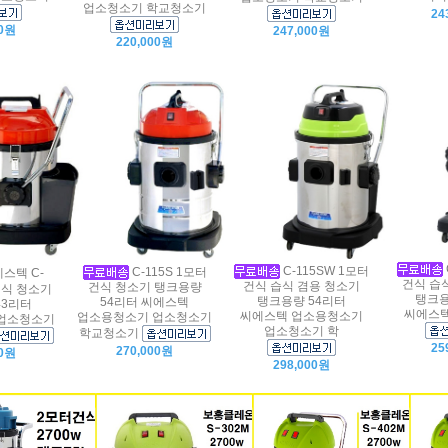
업소청소기 학교청소기
24
00원
247,000원
220,000원
C-115SW 1모터
C-115S 1모터
스텍 C-
건식 습
건식 습식 겸용 청소기
건식 청소기 탱크용량
 건식 청소기
탱크용
탱크용량 54리터
54리터 씨에스텍
43리터
씨에스텍
씨에스텍 업소용청소기
업소용청소기 업소청소기
업소청소기
업소청소기 학
학교청소기
25
270,000원
00원
298,000원