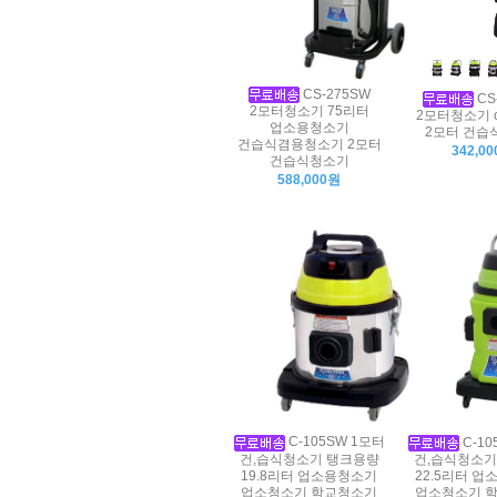
CS-275SW
CS
2모터청소기 75리터
2모터청소기 cs
업소용청소기
2모터 건습
건습식겸용청소기 2모터
342,0
건습식청소기
588,000원
C-105SW 1모터
C-10
건,습식청소기 탱크용량
건,습식청소기
19.8리터 업소용청소기
22.5리터 
업소청소기 학교청소기
업소청소기 