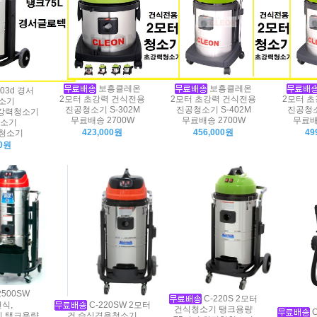
보흥클레온
보흥클레온
103d 경서
2모터 초강력 건식전용
2모터 초강력 건식전용
2모터 
소기
진공청소기 S-302M
진공청소기 S-402M
진공청소
강력청소기
무료배송 2700W
무료배송 2700W
무료배
소기
423,000원
456,000원
49
청소기
00원
2500SW
C-220S 2모터
건식,
C-220SW 2모터
건식청소기 탱크용량
C
 탱크용량
건,습식겸용청소기