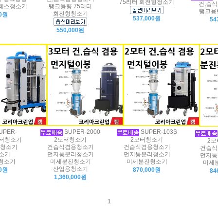
75리터 회전형청소기
건,습
인레스청소기
탱크용량 75리터
탱크용량
회전형청소기
00원
537,000원
54
550,000원
UPER-
SUPER-2000
SUPER-103S
2모터청소기
2모터청소기
2모터청소기
2모
청소기
건습식겸용청소기
건습식겸용청소기
건습식
소기
먼지통분리청소기
먼지통분리청소기
먼지통
크청소기
미세분진청소기
미세분진청소기
미세
산업용청소기
00원
870,000원
84
1,360,000원
1