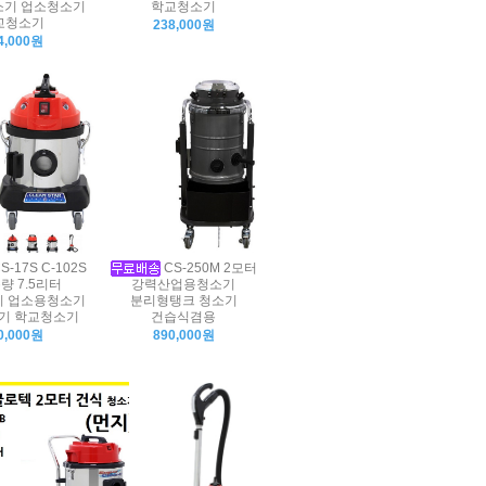
기 업소청소기
학교청소기
교청소기
238,000원
4,000원
S-17S C-102S
CS-250M 2모터
량 7.5리터
강력산업용청소기
 업소용청소기
분리형탱크 청소기
기 학교청소기
건습식겸용
0,000원
890,000원