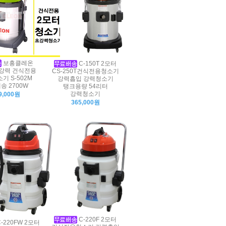
보흥클레온
C-150T 2모터
초강력 건식전용
CS-250T건식전용청소기
기 S-502M
강력흡입 강력청소기
송 2700W
탱크용량 54리터
강력청소기
9,000원
365,000원
C-220F 2모터
-220FW 2모터