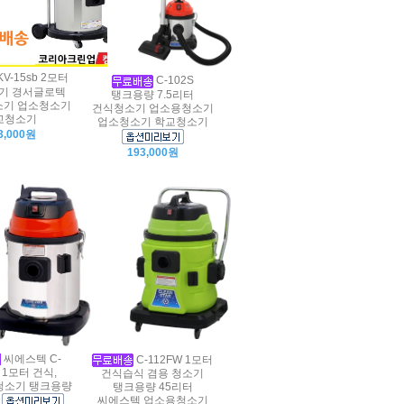
KV-15sb 2모터
C-102S
기 경서글로텍
탱크용량 7.5리터
기 업소청소기
건식청소기 업소용청소기
교청소기
업소청소기 학교청소기
3,000원
193,000원
씨에스텍 C-
C-112FW 1모터
 1모터 건식,
건식습식 겸용 청소기
청소기 탱크용량
탱크용량 45리터
터
씨에스텍 업소용청소기