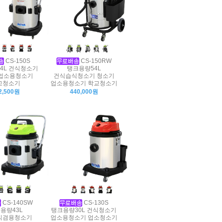
CS-150S
CS-150RW
4L 건식청소기
탱크용량54L
업소용청소기
건식습식청소기 청소기
교청소기
업소용청소기 학교청소기
2,500원
440,000원
CS-140SW
CS-130S
용량43L
탱크용량30L 건식청소기
식겸용청소기
업소용청소기 업소청소기