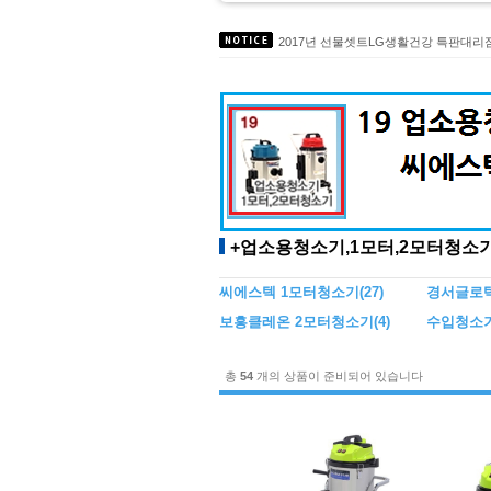
2017년9월 택배사 변경안내 [로젠택배 
2017년 선물셋트LG생활건강 특판대
대성C&S 주방 식기세척기 세제 온라
친환경인증 녹제거제 TermoRens시리
무독성세정제 에코트 입점 도,소매 약
+업소용청소기,1모터,2모터청소
씨에스텍 1모터청소기
(27)
경서글로텍
보흥클레온 2모터청소기
(4)
수입청소기
총
54
개의 상품이 준비되어 있습니다