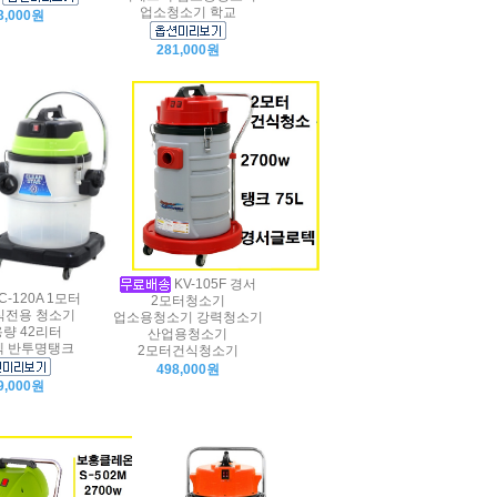
업소청소기 학교
3,000원
281,000원
KV-105F 경서
C-120A 1모터
2모터청소기
식전용 청소기
업소용청소기 강력청소기
량 42리터
산업용청소기
 반투명탱크
2모터건식청소기
498,000원
9,000원