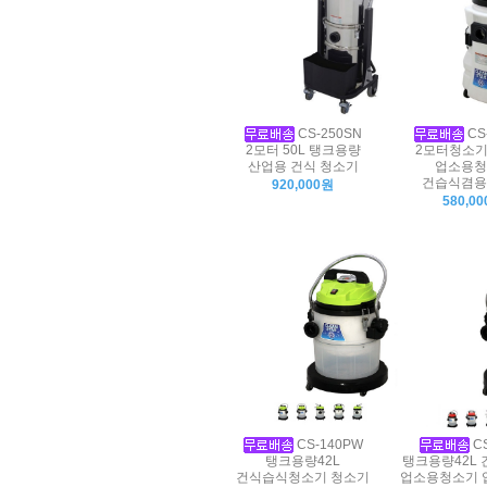
CS-250SN
CS
2모터 50L 탱크용량
2모터청소기
산업용 건식 청소기
업소용청
건습식겸용
920,000원
580,0
CS-140PW
CS
탱크용량42L
탱크용량42L
건식습식청소기 청소기
업소용청소기 