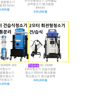
건식전용청소기 강력흡입
식 겸용청소기
강력청소기 탱크용량
 83-5리터
84리터
3,000원
545,000원
SUPER-103
SC-103W
터청소기
2모터청소기 건습식겸용
겸용청소기
청소기 65리터 탱크용량
분리청소기
학교청소기 경서글로텍
분진청소기
600,000원
6,000원