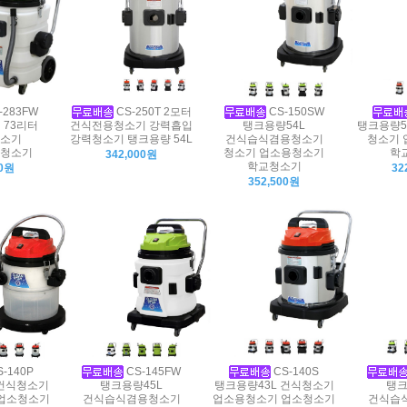
-283FW
CS-250T 2모터
CS-150SW
 73리터
건식전용청소기 강력흡입
탱크용량54L
탱크용량5
소기
강력청소기 탱크용량 54L
건식습식겸용청소기
청소기 
청소기
청소기 업소용청소기
학
342,000원
학교청소기
00원
32
352,500원
-140P
CS-145FW
CS-140S
 건식청소기
탱크용량45L
탱크용량43L 건식청소기
탱크
업소청소기
건식습식겸용청소기
업소용청소기 업소청소기
건식습