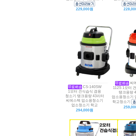
229,000원
228,0
씨에
CS-140SW
112S 1모터
1모터 건식습식 겸용
탱크용량 
청소기 탱크용량 43리터
업소용청소기 
씨에스텍 업소용청소기
학교청소기
업소청소기 학교
259,0
294,000원