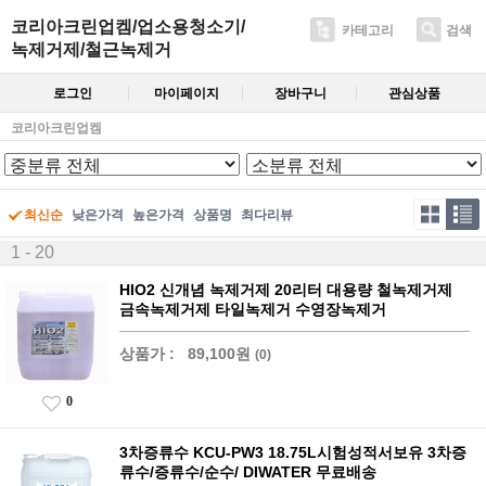
코리아크린업켐/업소용청소기/
카테고리
검색
녹제거제/철근녹제거
로그인
마이페이지
장바구니
관심상품
코리아크린업켐
최신순
낮은가격
높은가격
상품명
최다리뷰
1 - 20
HIO2 신개념 녹제거제 20리터 대용량 철녹제거제
금속녹제거제 타일녹제거 수영장녹제거
상품가 :
89,100원
(0)
0
3차증류수 KCU-PW3 18.75L시험성적서보유 3차증
류수/증류수/순수/ DIWATER 무료배송