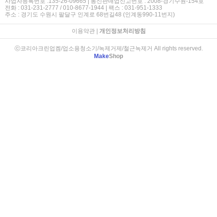
사업자등록번호 :135-26-09665 | 통신판매업신고번호 : 2008-경기수원-154호
전화 : 031-231-2777 / 010-8677-1944 | 팩스 : 031-951-1333
주소 : 경기도 수원시 팔달구 인계로 68번길48 (인계동990-11번지)
이용약관
|
개인정보처리방침
ⓒ코리아크린업켐/업소용청소기/녹제거제/철근녹제거 All rights reserved.
Make
Shop