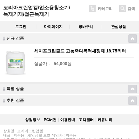
코리아크린업켐/업소용청소기/
카테고리
검색
녹제거제/철근녹제거
로그인
마이페이지
장바구니
관심상품
신규 상품
세이프크린골드 고농축다목적세젱제 18.75리터
상품가 :
54,000원
특별 상품
추천 상품
상점정보
PC버젼
이용안내
고객센터
커뮤니티
상호명 : 코리아크린업켐
대표 : 박주용 | 개인정보 보호 책임자 : 박주용