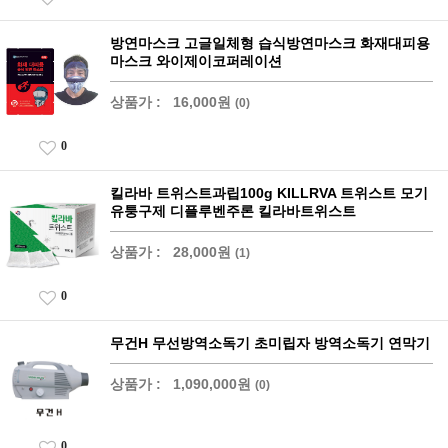
방연마스크 고글일체형 습식방연마스크 화재대피용
마스크 와이제이코퍼레이션
상품가 :
16,000원
(0)
0
킬라바 트위스트과립100g KILLRVA 트위스트 모기
유퉁구제 디플루벤주론 킬라바트위스트
상품가 :
28,000원
(1)
0
무건H 무선방역소독기 초미립자 방역소독기 연막기
상품가 :
1,090,000원
(0)
0