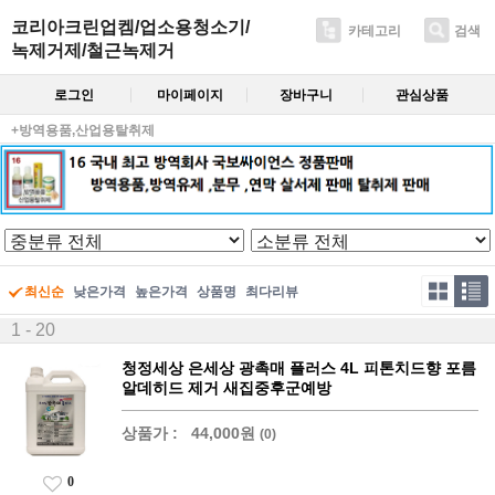
코리아크린업켐/업소용청소기/
카테고리
검색
녹제거제/철근녹제거
로그인
마이페이지
장바구니
관심상품
+방역용품,산업용탈취제
최신순
낮은가격
높은가격
상품명
최다리뷰
1 - 20
청정세상 은세상 광촉매 플러스 4L 피톤치드향 포름
알데히드 제거 새집중후군예방
상품가 :
44,000원
(0)
0