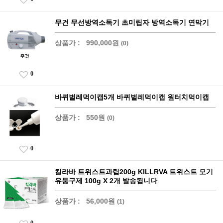
무건 무선방역소독기 초미립자 방역소독기 연막기
상품가 :
990,000원
(0)
0
바퀴벌레먹이캡5개 바퀴벌레먹이캡 원터치먹이캡
상품가 :
550원
(0)
0
킬라바 트위스트과립200g KILLRVA 트위스트 모기
유퉁구제 100g X 2개 발송됩니다
상품가 :
56,000원
(1)
0