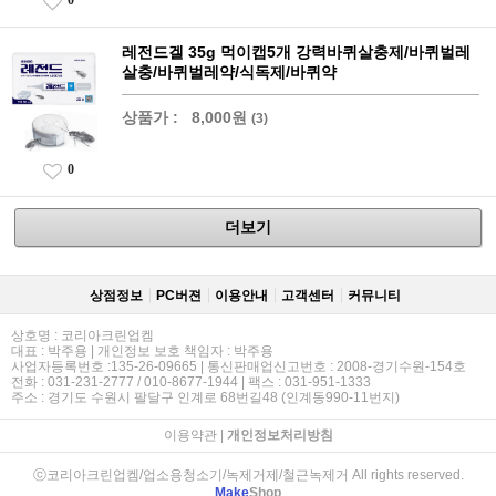
레전드겔 35g 먹이캡5개 강력바퀴살충제/바퀴벌레
살충/바퀴벌레약/식독제/바퀴약
상품가 :
8,000원
(3)
0
더보기
상점정보
PC버젼
이용안내
고객센터
커뮤니티
상호명 : 코리아크린업켐
대표 : 박주용 | 개인정보 보호 책임자 : 박주용
사업자등록번호 :135-26-09665 | 통신판매업신고번호 : 2008-경기수원-154호
전화 : 031-231-2777 / 010-8677-1944 | 팩스 : 031-951-1333
주소 : 경기도 수원시 팔달구 인계로 68번길48 (인계동990-11번지)
이용약관
|
개인정보처리방침
ⓒ코리아크린업켐/업소용청소기/녹제거제/철근녹제거 All rights reserved.
Make
Shop