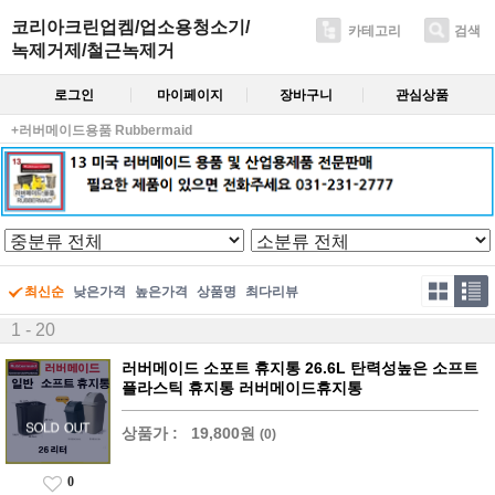
코리아크린업켐/업소용청소기/
카테고리
검색
녹제거제/철근녹제거
로그인
마이페이지
장바구니
관심상품
+러버메이드용품 Rubbermaid
최신순
낮은가격
높은가격
상품명
최다리뷰
1 - 20
러버메이드 소포트 휴지통 26.6L 탄력성높은 소프트
플라스틱 휴지통 러버메이드휴지통
상품가 :
19,800원
(0)
0