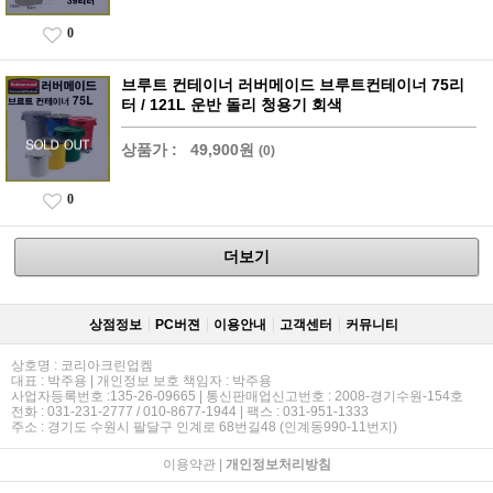
0
브루트 컨테이너 러버메이드 브루트컨테이너 75리
터 / 121L 운반 돌리 청용기 회색
상품가 :
49,900원
(0)
0
더보기
상점정보
PC버젼
이용안내
고객센터
커뮤니티
상호명 : 코리아크린업켐
대표 : 박주용 | 개인정보 보호 책임자 : 박주용
사업자등록번호 :135-26-09665 | 통신판매업신고번호 : 2008-경기수원-154호
전화 : 031-231-2777 / 010-8677-1944 | 팩스 : 031-951-1333
주소 : 경기도 수원시 팔달구 인계로 68번길48 (인계동990-11번지)
이용약관
|
개인정보처리방침