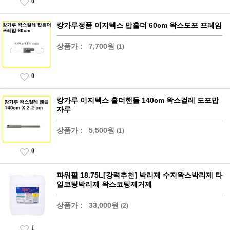
0
캉가루정품 이지텍스 맙홀더 60cm 왁스도포 프레임
상품가 :
7,700원
(1)
0
캉가루 이지텍스 홀더핸들 140cm 왁스걸레 도포맙
자루
상품가 :
5,500원
(1)
0
파워필 18.75L[강력추천] 박리제 수지왁스박리제 타
일코팅박리제 왁스코팅제거제
상품가 :
33,000원
(2)
1