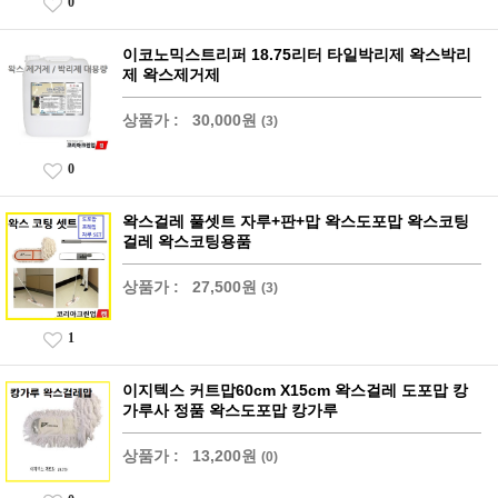
0
이코노믹스트리퍼 18.75리터 타일박리제 왁스박리
제 왁스제거제
상품가 :
30,000원
(3)
0
왁스걸레 풀셋트 자루+판+맙 왁스도포맙 왁스코팅
걸레 왁스코팅용품
상품가 :
27,500원
(3)
1
이지텍스 커트맙60cm X15cm 왁스걸레 도포맙 캉
가루사 정품 왁스도포맙 캉가루
상품가 :
13,200원
(0)