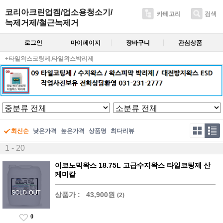
코리아크린업켐/업소용청소기/
카테고리
검색
녹제거제/철근녹제거
로그인
마이페이지
장바구니
관심상품
+타일왁스코팅제,타일왁스박리제
최신순
낮은가격
높은가격
상품명
최다리뷰
1 - 20
이코노믹왁스 18.75L 고급수지왁스 타일코팅제 산
케미칼
상품가 :
43,900원
(2)
0