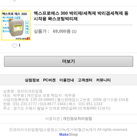
엑스프로에스 300 박리제/세척제 박리겸세척제 동
시작용 왁스코팅박리제
상품가 :
69,000원
(1)
1
더보기
상점정보
PC버젼
이용안내
고객센터
커뮤니티
상호명 : 코리아크린업켐
대표 : 박주용 | 개인정보 보호 책임자 : 박주용
사업자등록번호 :135-26-09665 | 통신판매업신고번호 : 2008-경기수원-154호
전화 : 031-231-2777 / 010-8677-1944 | 팩스 : 031-951-1333
주소 : 경기도 수원시 팔달구 인계로 68번길48 (인계동990-11번지)
이용약관
|
개인정보처리방침
ⓒ코리아크린업켐/업소용청소기/녹제거제/철근녹제거 All rights reserved.
Make
Shop