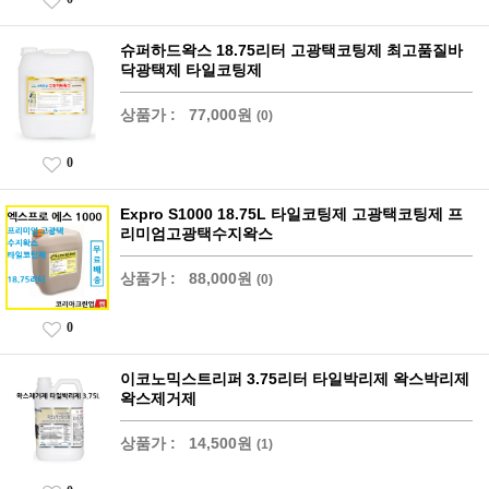
슈퍼하드왁스 18.75리터 고광택코팅제 최고품질바
닥광택제 타일코팅제
상품가 :
77,000원
(0)
0
Expro S1000 18.75L 타일코팅제 고광택코팅제 프
리미엄고광택수지왁스
상품가 :
88,000원
(0)
0
이코노믹스트리퍼 3.75리터 타일박리제 왁스박리제
왁스제거제
상품가 :
14,500원
(1)